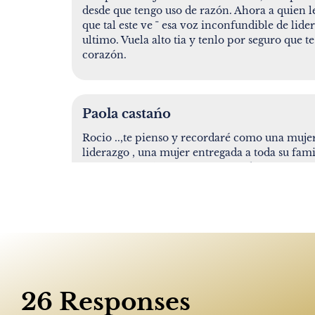
desde que tengo uso de razón. Ahora a quien l
que tal este ve ¨ esa voz inconfundible de lider
ultimo. Vuela alto tia y tenlo por seguro que 
corazón.
Paola castańo
Rocio ..,te pienso y recordaré como una mujer 
liderazgo , una mujer entregada a toda su fami
único por sus hijos y nietos . Me dejas una gr
estarás presente en mi corazón
Zuleyda
Rocío, mujer virtuosa,guerrera y esforzada luc
momeno,tu partida nos ha dejado un dolor pr
26 Responses
corazon por siempre. Te quise como se qui
años en los cuales compartimos lindos momen