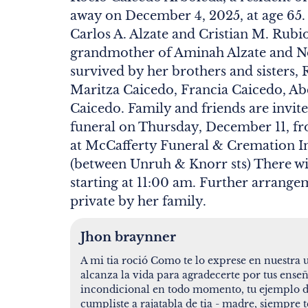
away on December 4, 2025, at age 65
Carlos A. Alzate and Cristian M. Rubi
grandmother of Aminah Alzate and N
survived by her brothers and sisters,
Maritza Caicedo, Francia Caicedo, Ab
Caicedo. Family and friends are invite
funeral on Thursday, December 11, f
at McCafferty Funeral & Cremation In
(between Unruh & Knorr sts) There wil
starting at 11:00 am. Further arrangem
private by her family.
Jhon braynner
A mi tia roció Como te lo exprese en nuestra
alcanza la vida para agradecerte por tus ense
incondicional en todo momento, tu ejemplo de
cumpliste a rajatabla de tia - madre, siempre t