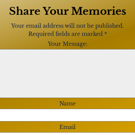
os que me les de mucha
Share Your Memories
ija, Abuela, Bendiciones
Your email address will not be published.
Required fields are marked
*
Your Message:
a que nunca se apagó,
ante de toda su familia,
y mucho más. Querida por
on esa sonrisa, a pesar de
e jugamos bingo, se que te
mpartir con nosotras, pero
te conocido y el tiempo que
 día nos volveremos a ver.
 han perdido una hermosa
Name
ángel esperándolos. No te
en paz , donde no hay más
Email