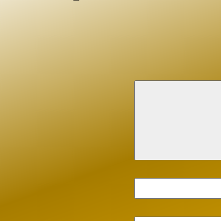
familia Caicedo Arboleda y solo le pido a Di
fortaleza por la perdida de Madre, hermana, h
para toda la Flia.
Carmen Beltran
Rocio de la mañana, mujer de hermosa sonris
luchadora incansable, que nunca se rindió. Am
mujer divina, quién la allará. Eras todo eso 
todo el que te conoció. Siempre te recordaré c
tus dolores, lograbas sonreír, la última vez qu
gozaste y en el desayuno te esforzaste por co
estabas cansada. Doy gracias a Dios por haber
compartimos. Se que estás en mejor lugar y un
Para la familia mucha fortaleza, no es fácil,
joya bien valiosa, pero, en el cielo tienen un 
digo adiós amiga, sino hasta luego, descansa 
llanto ni más dolor. Roció de la mañana