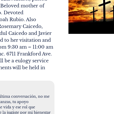
. Beloved mother of
o. Devoted
oah Rubio. Also
 Rosemary Caicedo,
dul Caicedo and Javier
d to her visitation and
rom 9:30 am – 11:00 am
c. 6711 Frankford Ave.
l be a eulogy service
ents will be held in
 ultima conversación, no me
ñanzas, tu apoyo
 vida y ese rol que
e la jugáste por mi bienestar