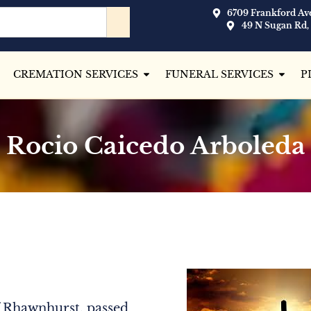
6709 Frankford Ave
49 N Sugan Rd,
CREMATION SERVICES
FUNERAL SERVICES
P
Rocio Caicedo Arboleda
f Rhawnhurst, passed