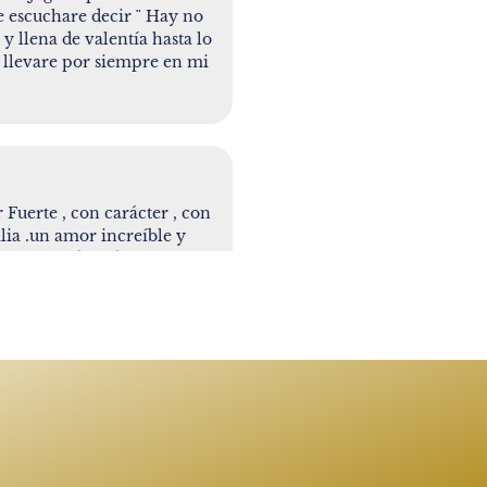
e escuchare decir ¨ Hay no
 y llena de valentía hasta lo
te llevare por siempre en mi
Fuerte , con carácter , con
lia .un amor increíble y
an lección de vida . Siempre
hastes hasta el ultimo
ofundo,pero viviras en mi
ere Una hermana,muchos
tos,me uno al dolor de la