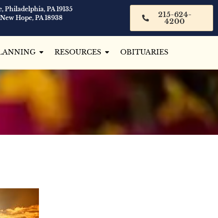
, Philadelphia, PA 19135
215-624-
 New Hope, PA 18938
4200
LANNING
RESOURCES
OBITUARIES