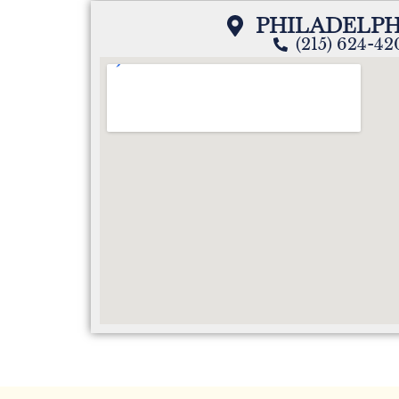
Raisa Reyes
PHILADELPH
Señoras Roció fue un honor conocerla y haber
(215) 624-4
gracias por el cariño y por preocuparse por mi
que me brindó hasta el último día que nos vi
lo fuerte que fue y lo mucho que la amaban t
decía usted lo hizo bien porque tenia muchas
mucho por ese corazón tan grande bondadoso
siempre la recordaré mandándome a que me 
sobre todo esa última sonrisa que me regaló g
Ana Powell
Mi más sentida condolencias atoda la famila
Raisa Reyes
Señora Rocio fue un honor conocerla y haber 
gracias por el cariño por preocuparse por mí, 