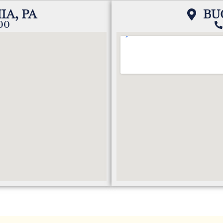
IA, PA
BU
 trabajado para usted
200
, gracias por esa sonrisa
mos la admiré mucho al ver
odos, y como yo siempre le
 personas que la amaban
 y hermoso que tenías,
cuide comiendo sano pero
racias
trabajado para usted
gracias por esa sonrisa que